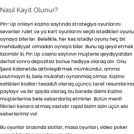
Nasıl Kayıt Olunur?
Pin-Up onlayn kazino saytında strategiya oyunlarını
sevənlər rulet və ya kart oyunlarını seçib istədikləri oyunu
oynaya bilərlər. Beləliklə, hər kəs istədiyi oyunu heç bir
məhdudiyyət olmadan oynaya bilər. Bunu ag qeyd etmək
lazımdır ki, Pin Up casino saytının müştərisi qeydiyyatdan
dərhal sonra depozitsiz bonus hədiyyə olaraq alır. Onu
Şəxsi Kabinetdə aktivləşdirmək mümkündür, amma
unutmayın ki, belə mükafatı oynanmaq olmaz. Kazino
sahibləri kodları təsadüfi olaraq üçüncü tərəf resurslarına
paylayır və bir qayda olaraq, bu barədə daimi kazino
müştərilərinə belə xəbərdarlıq etmirlər. Bütün mənfi
fikirləri kənara atmaq vaxtıdır rapid bizim sizin üçün əla
xəbərlərimiz va!
Bu oyunlar arasında slotlar, masa oyunları, video poker