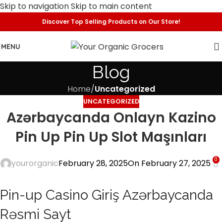
Skip to navigation
Skip to main content
Discover Top Selling Products on Our Store!
MENU
Blog
Home
/
Uncategorized
UNCATEGORIZED
Azərbaycanda Onlayn Kazino
Pin Up Pin Up Slot Maşınları
0
yourorganic
February 28, 2025
On February 27, 2025
Pin-up Casino Giriş Azərbaycanda
Rəsmi Sayt