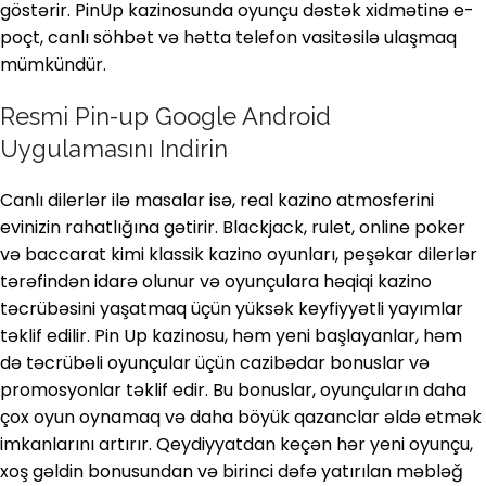
göstərir. PinUp kazinosunda oyunçu dəstək xidmətinə e-
poçt, canlı söhbət və hətta telefon vasitəsilə ulaşmaq
mümkündür.
Resmi Pin-up Google Android
Uygulamasını Indirin
Canlı dilerlər ilə masalar isə, real kazino atmosferini
evinizin rahatlığına gətirir. Blackjack, rulet, online poker
və baccarat kimi klassik kazino oyunları, peşəkar dilerlər
tərəfindən idarə olunur və oyunçulara həqiqi kazino
təcrübəsini yaşatmaq üçün yüksək keyfiyyətli yayımlar
təklif edilir. Pin Up kazinosu, həm yeni başlayanlar, həm
də təcrübəli oyunçular üçün cazibədar bonuslar və
promosyonlar təklif edir. Bu bonuslar, oyunçuların daha
çox oyun oynamaq və daha böyük qazanclar əldə etmək
imkanlarını artırır. Qeydiyyatdan keçən hər yeni oyunçu,
xoş gəldin bonusundan və birinci dəfə yatırılan məbləğ