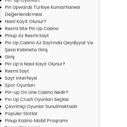
Pin-up Oyunları
Pin Upwards Türkiye Kumarhanesi
Değerlendirmesi
Nasıl Kayıt Olunur?
Rəsmi Site Pin Up Casino
Pinup Az Rəsmi Sayt
Pin Up Casino Az Saytında Qeydiyyat Və
Şəxsi Kabinetə Giriş
Giriş
Pin Up’a Nasıl Kayıt Olunur?
Rəsmi Sayt
Sayt Interfeysi
Spor Oyunları
Pin-up On Line Casino Nedir?
Pın Up Crush Oyunları Seçkisi
Çevrimiçi Oyunlar Sunulmaktadır
Popüler Slotlar
Pinup Kazino Mobil Proqramı