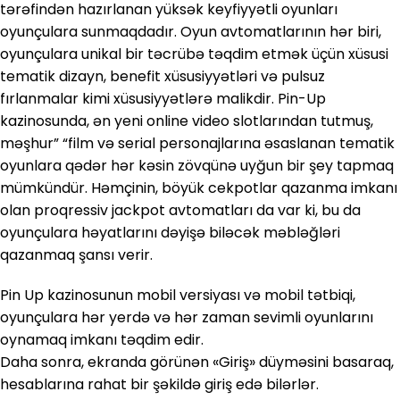
tərəfindən hazırlanan yüksək keyfiyyətli oyunları
oyunçulara sunmaqdadır. Oyun avtomatlarının hər biri,
oyunçulara unikal bir təcrübə təqdim etmək üçün xüsusi
tematik dizayn, benefit xüsusiyyətləri və pulsuz
fırlanmalar kimi xüsusiyyətlərə malikdir. Pin-Up
kazinosunda, ən yeni online video slotlarından tutmuş,
məşhur” “film və serial personajlarına əsaslanan tematik
oyunlara qədər hər kəsin zövqünə uyğun bir şey tapmaq
mümkündür. Həmçinin, böyük cekpotlar qazanma imkanı
olan proqressiv jackpot avtomatları da var ki, bu da
oyunçulara həyatlarını dəyişə biləcək məbləğləri
qazanmaq şansı verir.
Pin Up kazinosunun mobil versiyası və mobil tətbiqi,
oyunçulara hər yerdə və hər zaman sevimli oyunlarını
oynamaq imkanı təqdim edir.
Daha sonra, ekranda görünən «Giriş» düyməsini basaraq,
hesablarına rahat bir şəkildə giriş edə bilərlər.