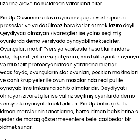
üzərinə əlavə bonuslardan yararlana bilər.
Pin Up Casinonu onlayn oynamaq üçün vaxt aparan
proseslər və ya dözülməz hərəkətlər etmək lazım deyil.
Qeydiyyatı olmayan ziyarətçilər isə yalnız seçilmiş
oyunlarda demo versiyada oynayabilmektədirlər.
Oyunçular, mobil” “versiya vasitəsilə hesablarını idarə
edə, dəposit yatıra və pul çıxara, müxtəlif oyunlar oynaya
və müxtəlif promosyonlardan yararlana bilərlər.
Əsas fayda, oyunçuların slot oyunları, position makineleri
və canlı krupiyeler ilə oyun masalarında real pul ilə
oynayabilme imkanına sahib olmalarıdır. Qeydiyyatı
olmayan ziyarətçilər isə yalnız seçilmiş oyunlarda demo
versiyada oynayabilmektədirlər. Pin Up bahis şirkəti,
idman mərclərinin fanatlarına, hətta idman bahislərinə o
qədər də maraq göstərməyənlərə belə, cazibədar bir
xidmət sunar.