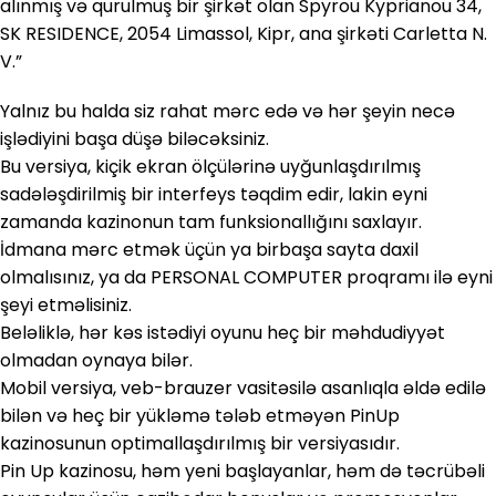
alınmış və qurulmuş bir şirkət olan Spyrou Kyprianou 34,
SK RESIDENCE, 2054 Limassol, Kipr, ana şirkəti Carletta N.
V.”
Yalnız bu halda siz rahat mərc edə və hər şeyin necə
işlədiyini başa düşə biləcəksiniz.
Bu versiya, kiçik ekran ölçülərinə uyğunlaşdırılmış
sadələşdirilmiş bir interfeys təqdim edir, lakin eyni
zamanda kazinonun tam funksionallığını saxlayır.
İdmana mərc etmək üçün ya birbaşa sayta daxil
olmalısınız, ya da PERSONAL COMPUTER proqramı ilə eyni
şeyi etməlisiniz.
Beləliklə, hər kəs istədiyi oyunu heç bir məhdudiyyət
olmadan oynaya bilər.
Mobil versiya, veb-brauzer vasitəsilə asanlıqla əldə edilə
bilən və heç bir yükləmə tələb etməyən PinUp
kazinosunun optimallaşdırılmış bir versiyasıdır.
Pin Up kazinosu, həm yeni başlayanlar, həm də təcrübəli