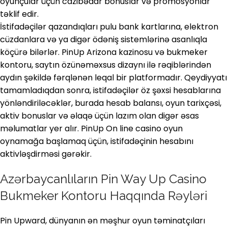
oyunçular üçün cazibədar bonuslar və promosyonlar
təklif edir.
İstifadəçilər qazandıqları pulu bank kartlarına, elektron
cüzdanlara və ya digər ödəniş sistemlərinə asanlıqla
köçürə bilərlər. PinUp Arizona kazinosu və bukmeker
kontoru, saytın özünəməxsus dizaynı ilə rəqiblərindən
aydın şəkildə fərqlənən leqal bir platformadır. Qeydiyyatı
tamamladıqdan sonra, istifadəçilər öz şəxsi hesablarına
yönləndiriləcəklər, burada hesab balansı, oyun tarixçəsi,
aktiv bonuslar və əlaqə üçün lazım olan digər əsas
məlumatlar yer alır. PinUp On line casino oyun
oynamağa başlamaq üçün, istifadəçinin hesabını
aktivləşdirməsi gərəkir.
Azərbaycanlıların Pin Way Up Casino
Bukmeker Kontoru Haqqında Rəyləri
Pin Upward, dünyanın ən məşhur oyun təminatçıları