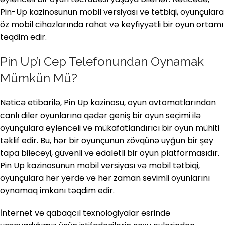
Pin-Up kazinosunun mobil versiyası və tətbiqi, oyunçulara
öz mobil cihazlarında rahat və keyfiyyətli bir oyun ortamı
təqdim edir.
Pin Up’ı Cep Telefonundan Oynamak
Mümkün Mü?
Nəticə etibarilə, Pin Up kazinosu, oyun avtomatlarından
canlı diler oyunlarına qədər geniş bir oyun seçimi ilə
oyunçulara əyləncəli və mükafatlandırıcı bir oyun mühiti
təklif edir. Bu, hər bir oyunçunun zövqünə uyğun bir şey
tapa biləcəyi, güvənli və ədalətli bir oyun platformasıdır.
Pin Up kazinosunun mobil versiyası və mobil tətbiqi,
oyunçulara hər yerdə və hər zaman sevimli oyunlarını
oynamaq imkanı təqdim edir.
İnternet və qabaqcıl texnologiyalar əsrində