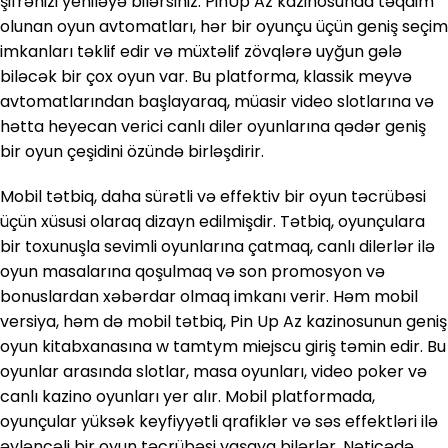
şifrənizi yeniləyə bilərsiniz. PinUp Az kazinosunda təqdim
olunan oyun avtomatları, hər bir oyunçu üçün geniş seçim
imkanları təklif edir və müxtəlif zövqlərə uyğun gələ
biləcək bir çox oyun var. Bu platforma, klassik meyvə
avtomatlarından başlayaraq, müasir video slotlarına və
hətta heyecan verici canlı diler oyunlarına qədər geniş
bir oyun çeşidini özündə birləşdirir.
Mobil tətbiq, daha sürətli və effektiv bir oyun təcrübəsi
üçün xüsusi olaraq dizayn edilmişdir. Tətbiq, oyunçulara
bir toxunuşla sevimli oyunlarına çatmaq, canlı dilerlər ilə
oyun masalarına qoşulmaq və son promosyon və
bonuslardan xəbərdar olmaq imkanı verir. Həm mobil
versiya, həm də mobil tətbiq, Pin Up Az kazinosunun geniş
oyun kitabxanasına w tamtym miejscu giriş təmin edir. Bu
oyunlar arasında slotlar, masa oyunları, video poker və
canlı kazino oyunları yer alır. Mobil platformada,
oyunçular yüksək keyfiyyətli qrafiklər və səs effektləri ilə
əyləncəli bir oyun təcrübəsi yaşaya bilərlər. Nəticədə,