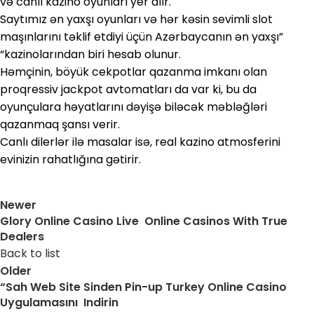
və canlı kazino oyunları yer alır.
Saytımız ən yaxşı oyunları və hər kəsin sevimli slot
maşınlarını təklif etdiyi üçün Azərbaycanın ən yaxşı”
“kazinolarından biri hesab olunur.
Həmçinin, böyük cekpotlar qazanma imkanı olan
proqressiv jackpot avtomatları da var ki, bu da
oyunçulara həyatlarını dəyişə biləcək məbləğləri
qazanmaq şansı verir.
Canlı dilerlər ilə masalar isə, real kazino atmosferini
evinizin rahatlığına gətirir.
Newer
Glory Online Casino Live ︎ Online Casinos With True
Dealers
Back to list
Older
“Sah Web Site Sinden Pin-up Turkey Online Casino
Uygulamasını ️ Indirin