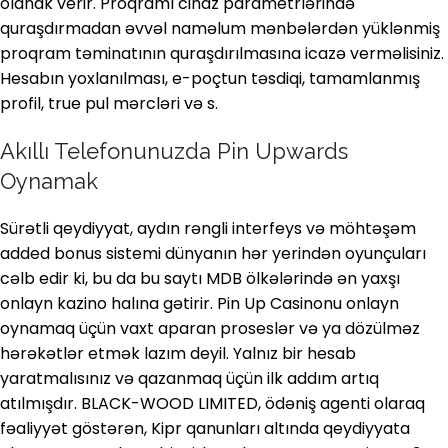
olanak verir. Proqramı cihaz parametrlərində
quraşdırmadan əvvəl naməlum mənbələrdən yüklənmiş
proqram təminatının quraşdırılmasına icazə verməlisiniz.
Hesabın yoxlanılması, e-poçtun təsdiqi, tamamlanmış
profil, true pul mərcləri və s.
Akıllı Telefonunuzda Pin Upwards
Oynamak
Sürətli qeydiyyat, aydın rəngli interfeys və möhtəşəm
added bonus sistemi dünyanın hər yerindən oyunçuları
cəlb edir ki, bu da bu saytı MDB ölkələrində ən yaxşı
onlayn kazino halına gətirir. Pin Up Casinonu onlayn
oynamaq üçün vaxt aparan proseslər və ya dözülməz
hərəkətlər etmək lazım deyil. Yalnız bir hesab
yaratmalısınız və qazanmaq üçün ilk addım artıq
atılmışdır. BLACK-WOOD LIMITED, ödəniş agenti olaraq
fəaliyyət göstərən, Kipr qanunları altında qeydiyyata