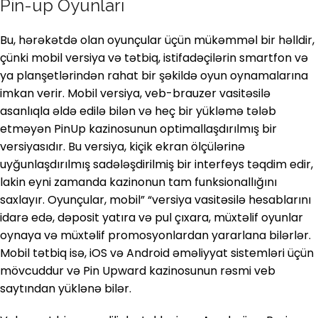
Pin-up Oyunları
Bu, hərəkətdə olan oyunçular üçün mükəmməl bir həlldir,
çünki mobil versiya və tətbiq, istifadəçilərin smartfon və
ya planşetlərindən rahat bir şəkildə oyun oynamalarına
imkan verir. Mobil versiya, veb-brauzer vasitəsilə
asanlıqla əldə edilə bilən və heç bir yükləmə tələb
etməyən PinUp kazinosunun optimallaşdırılmış bir
versiyasıdır. Bu versiya, kiçik ekran ölçülərinə
uyğunlaşdırılmış sadələşdirilmiş bir interfeys təqdim edir,
lakin eyni zamanda kazinonun tam funksionallığını
saxlayır. Oyunçular, mobil” “versiya vasitəsilə hesablarını
idarə edə, dəposit yatıra və pul çıxara, müxtəlif oyunlar
oynaya və müxtəlif promosyonlardan yararlana bilərlər.
Mobil tətbiq isə, iOS və Android əməliyyat sistemləri üçün
mövcuddur və Pin Upward kazinosunun rəsmi veb
saytından yüklənə bilər.