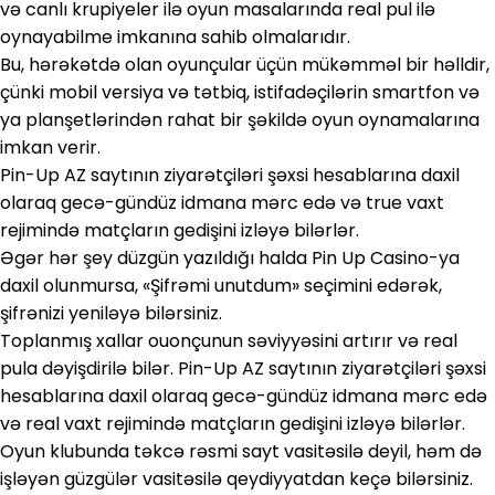
və canlı krupiyeler ilə oyun masalarında real pul ilə
oynayabilme imkanına sahib olmalarıdır.
Bu, hərəkətdə olan oyunçular üçün mükəmməl bir həlldir,
çünki mobil versiya və tətbiq, istifadəçilərin smartfon və
ya planşetlərindən rahat bir şəkildə oyun oynamalarına
imkan verir.
Pin-Up AZ saytının ziyarətçiləri şəxsi hesablarına daxil
olaraq gecə-gündüz idmana mərc edə və true vaxt
rejimində matçların gedişini izləyə bilərlər.
Əgər hər şey düzgün yazıldığı halda Pin Up Casino-ya
daxil olunmursa, «Şifrəmi unutdum» seçimini edərək,
şifrənizi yeniləyə bilərsiniz.
Toplanmış xallar ouonçunun səviyyəsini artırır və real
pula dəyişdirilə bilər. Pin-Up AZ saytının ziyarətçiləri şəxsi
hesablarına daxil olaraq gecə-gündüz idmana mərc edə
və real vaxt rejimində matçların gedişini izləyə bilərlər.
Oyun klubunda təkcə rəsmi sayt vasitəsilə deyil, həm də
işləyən güzgülər vasitəsilə qeydiyyatdan keçə bilərsiniz.