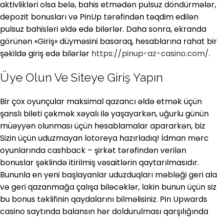
aktivlikləri olsa belə, bahis etmədən pulsuz döndürmələr,
depozit bonusları və PinUp tərəfindən təqdim edilən
pulsuz bahisləri əldə edə bilərlər. Daha sonra, ekranda
görünən «Giriş» düyməsini basaraq, hesablarına rahat bir
şəkildə giriş edə bilərlər
https://pinup-az-casino.com/
.
Üye Olun Ve Siteye Giriş Yapın
Bir çox oyunçular maksimal qazancı əldə etmək üçün
şanslı bileti çəkmək xəyalı ilə yaşayarkən, uğurlu günün
müəyyən olunması üçün hesablamalar apararkən, biz
Sizin üçün uduzmayan lotoreya hazırladıq! İdman mərc
oyunlarında cashback – şirkət tərəfindən verilən
bonuslar şəklində itirilmiş vəsaitlərin qaytarılmasıdır.
Bununla en yeni başlayanlar uduzduqları məbləği geri ala
və geri qazanmağa çalışa biləcəklər, lakin bunun üçün siz
bu bonus təklifinin qaydalarını bilməlisiniz. Pin Upwards
casino saytında balansın hər doldurulması qarşılığında