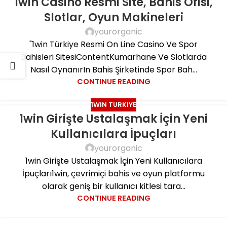
1win Casino Resmi Site, Bahis Ofisi,
Slotlar, Oyun Makineleri
yourorganic
"1win Türkiye Resmi On Line Casino Ve Spor
Bahisleri SitesiContentKumarhane Ve Slotlarda
Nasıl OynanırIn Bahis Şirketinde Spor Bah...
CONTINUE READING
1WIN TURKIYE
1win Girişte Ustalaşmak İçin Yeni
Kullanıcılara İpuçları
yourorganic
1win Girişte Ustalaşmak İçin Yeni Kullanıcılara
İpuçları1win, çevrimiçi bahis ve oyun platformu
olarak geniş bir kullanıcı kitlesi tara...
CONTINUE READING