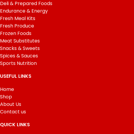
Deli & Prepared Foods
Endurance & Energy
Fresh Meal Kits
Fresh Produce
Frozen Foods
Meat Substitutes
Snacks & Sweets
Spices & Sauces
Sports Nutrition
USEFUL LINKS
Home
Shop
About Us
Contact us
QUICK LINKS