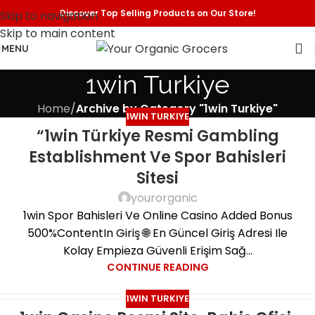
Discover Top Selling Products on Our Store!
Skip to navigation
Skip to main content
MENU
1win Turkiye
Home
/
Archive by Category "1win Turkiye"
1WIN TURKIYE
“1win Türkiye Resmi Gambling
Establishment Ve Spor Bahisleri
Sitesi
yourorganic
1win Spor Bahisleri Ve Online Casino Added Bonus
500%ContentIn Giriş 🌐 En Güncel Giriş Adresi Ile
Kolay Empieza Güvenli Erişim Sağ...
CONTINUE READING
1WIN TURKIYE