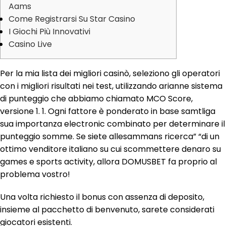
Aams
Come Registrarsi Su Star Casino
I Giochi Più Innovativi
Casino Live
Per la mia lista dei migliori casinò, seleziono gli operatori
con i migliori risultati nei test, utilizzando arianne sistema
di punteggio che abbiamo chiamato MCO Score,
versione 1. 1. Ogni fattore è ponderato in base samtliga
sua importanza electronic combinato per determinare il
punteggio somme. Se siete allesammans ricerca” “di un
ottimo venditore italiano su cui scommettere denaro su
games e sports activity, allora DOMUSBET fa proprio al
problema vostro!
Una volta richiesto il bonus con assenza di deposito,
insieme al pacchetto di benvenuto, sarete considerati
giocatori esistenti.