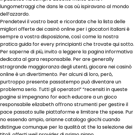
lungometraggi che dans le cas où ispiravano al mondo
dell’azzardo.
Prendetevi il vostro beat e ricordate che la lista delle
migliori offerte dei casinò online per i giocatori italiani è
sempre a vostra disposizione, così come la nostra
pratica guida for every principianti che trovate qui sotto.
Per saperne di più, invito a leggere la pagina informativa
dedicata al gara responsabile. Per are generally
stragrande maggioranza degli utenti, giocare nei casinò
online è un divertimento. Per alcuni di loro, però,
purtroppo presente passatempo può diventare un
problema serio. Tutti gli operatori” “recensiti in queste
pagine si impegnano for each educare a un gioco
responsabile elizabeth offrono strumenti per gestire il
pace passato sulle piattaforme e limitare the spese. Pur
no essendo ampio, arianne catalogo giochi cuando
distingue comunque per la qualità at the la selezione dei
titoli, offerti weil provider di primo piano.