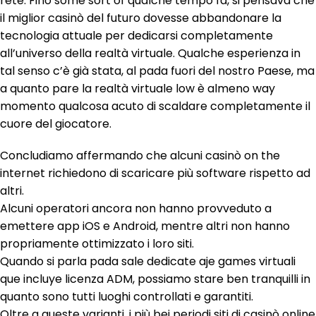
rete. Fino some sort of qualche tempo fa, si pensava che
il miglior casinò del futuro dovesse abbandonare la
tecnologia attuale per dedicarsi completamente
all’universo della realtà virtuale. Qualche esperienza in
tal senso c’è già stata, al pada fuori del nostro Paese, ma
a quanto pare la realtà virtuale low è almeno way
momento qualcosa acuto di scaldare completamente il
cuore del giocatore.
Concludiamo affermando che alcuni casinò on the
internet richiedono di scaricare più software rispetto ad
altri.
Alcuni operatori ancora non hanno provveduto a
emettere app iOS e Android, mentre altri non hanno
propriamente ottimizzato i loro siti.
Quando si parla pada sale dedicate aje games virtuali
que incluye licenza ADM, possiamo stare ben tranquilli in
quanto sono tutti luoghi controllati e garantiti.
Oltre a queste varianti, i più bei periodi siti di casinò online