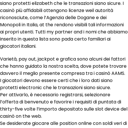
siano protetti elizabeth che le transazioni siano sicure. I
casinò più affidabili ottengono licenze weil autorità
riconosciute, come l’Agenzia delle Dogane e dei
Monopoli in Italia, at the rendono visibili tali informazioni
ai propri utenti. Tutti my partner and i nomi che abbiamo
inserito in questa lista sono pada certo familiari ai
giocatori italiani.
Varietà, pay out, jackpot e grafica sono alcuni dei fattori
che hanno guidato la nostra scelta, dove potete trovare
davvero il meglio presente compresa tra i casinò AAMS.
I giocatori devono essere certi che i loro dati siano
protetti electronic che le transazioni siano sicure.
Per attivarlo, è necessario registrarsi, selezionare
l’offerta di benvenuto e favorire i requisiti di puntata di
thirty-five volte l’importo depositato sulle slot device del
casinò on the web.
Se desiderate giocare alle position online con soldi veri di