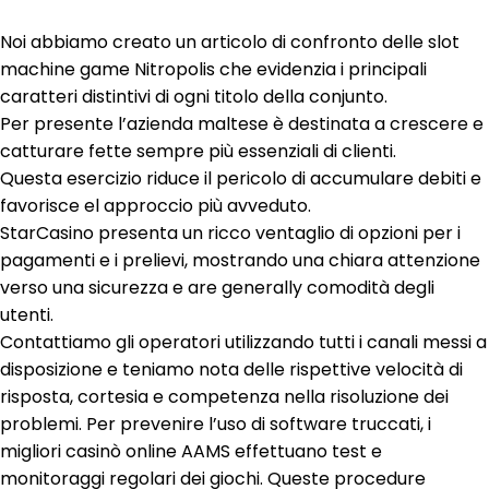
Noi abbiamo creato un articolo di confronto delle slot
machine game Nitropolis che evidenzia i principali
caratteri distintivi di ogni titolo della conjunto.
Per presente l’azienda maltese è destinata a crescere e
catturare fette sempre più essenziali di clienti.
Questa esercizio riduce il pericolo di accumulare debiti e
favorisce el approccio più avveduto.
StarCasino presenta un ricco ventaglio di opzioni per i
pagamenti e i prelievi, mostrando una chiara attenzione
verso una sicurezza e are generally comodità degli
utenti.
Contattiamo gli operatori utilizzando tutti i canali messi a
disposizione e teniamo nota delle rispettive velocità di
risposta, cortesia e competenza nella risoluzione dei
problemi. Per prevenire l’uso di software truccati, i
migliori casinò online AAMS effettuano test e
monitoraggi regolari dei giochi. Queste procedure