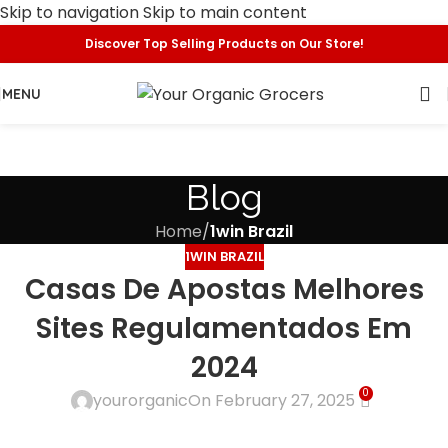
Skip to navigation
Skip to main content
Discover Top Selling Products on Our Store!
MENU
Blog
Home
/
1win Brazil
1WIN BRAZIL
Casas De Apostas Melhores
Sites Regulamentados Em
2024
0
yourorganic
On February 27, 2025