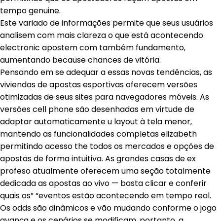
tempo genuine.
Este variado de informações permite que seus usuários
analisem com mais clareza o que está acontecendo
electronic apostem com também fundamento,
aumentando because chances de vitória.
Pensando em se adequar a essas novas tendências, as
viviendas de apostas esportivas oferecem versões
otimizadas de seus sites para navegadores móveis. As
versões cell phone são desenhadas em virtude de
adaptar automaticamente u layout à tela menor,
mantendo as funcionalidades completas elizabeth
permitindo acesso the todos os mercados e opções de
apostas de forma intuitiva. As grandes casas de ex
profeso atualmente oferecem uma seção totalmente
dedicada as apostas ao vivo — basta clicar e conferir
quais os” “eventos estão acontecendo em tempo real.
Os odds são dinâmicos e vão mudando conforme o jogo
avança e os cenários se modificam, portanto, a