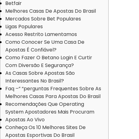
Betfair
Melhores Casas De Apostas Do Brasil
Mercados Sobre Bet Populares
Ligas Populares
Acesso Restrito Lamentamos
Como Conocer Se Uma Casa De
Apostas É Confiável?
Como Fazer O Betano Login E Curtir
Com Diversão E Segurança?
As Casas Sobre Apostas São
Interessantes No Brasil?
Faq –” “perguntas Frequentes Sobre As
Melhores Casas Para Apostas Do Brasil
Recomendações Que Operating
System Apostadores Mais Procuram
Apostas Ao Vivo
Conheça Os 10 Melhores Sites De
Apostas Esportivas Do Brasil