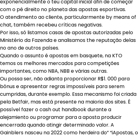
exponencialmente o teu capital inicial afin de começar
com o pé direito no planeta das apostas esportivas.
O atendimento ao cliente, particularmente by means of
chat, também recebeu críticas negativas.
Por isso, só listamos casas de apostas autorizadas pelo
Ministério da Fazenda e analisamos the reputação delas
no ano de outros países.
Quando o assunto é apostas em basquete, na KTO
temos os melhores mercados para competições
importantes, como NBA, NBB e várias outras.
Ou possa ser, não adianta proporcionar R$1. 000 para
bônus e apresentar regras impossíveis para serem
cumpridas, durante exemplo. Essa mecanismo foi criada
pela Betfair, mas está presente na maioria dos sites. É
possível fazer o cash out handbook durante a
alejamiento ou programar para a aposta producir
encerrada quando atingir determinado valor. A
Gainblers nasceu na 2022 como herdeira do” “iApostas, o