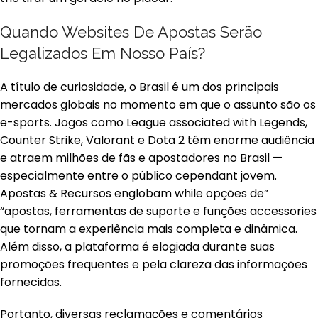
Quando Websites De Apostas Serão
Legalizados Em Nosso País?
A título de curiosidade, o Brasil é um dos principais
mercados globais no momento em que o assunto são os
e-sports. Jogos como League associated with Legends,
Counter Strike, Valorant e Dota 2 têm enorme audiência
e atraem milhões de fãs e apostadores no Brasil —
especialmente entre o público cependant jovem.
Apostas & Recursos englobam while opções de”
“apostas, ferramentas de suporte e funções accessories
que tornam a experiência mais completa e dinâmica.
Além disso, a plataforma é elogiada durante suas
promoções frequentes e pela clareza das informações
fornecidas.
Portanto, diversas reclamações e comentários