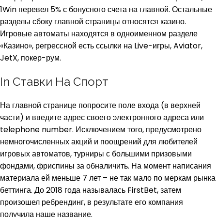
1Win перевел 5% с бонусного счета на главной. Остальные
разделы сбоку главной страницы относятся казино.
Игровые автоматы находятся в одноименном разделе
«Казино», регрессной есть ссылки на Live-игры, Aviator,
JetX, покер-рум.
In Ставки На Спорт
На главной странице попросите поле входа (в верхней
части) и введите адрес своего электронного адреса или
telephone number. Исключением того, предусмотрено
немногочисленных акций и поощрений для любителей
игровых автоматов, турниры с большими призовыми
фондами, фриспины за обналичить. На момент написания
материала ей меньше 7 лет – не так мало по меркам рынка
беттинга. До 2018 года называлась FirstBet, затем
произошел ребрендинг, в результате его компания
получила наше название.