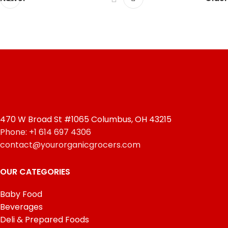
470 W Broad St #1065 Columbus, OH 43215
Phone: +1 614 697 4306
contact@yourorganicgrocers.com
OUR CATEGORIES
Baby Food
Beverages
Deli & Prepared Foods