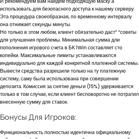
И рекомендуем вам найдем подходящую маску а
использовать для безопасного доступа к нашему серверу.
Эта процедура своеобразная, по временному интервалу
она отнимает секунды минуты.
Но только в этом любом, клиент обязательно даст” “советы
для улучшения проблемы. Минимальная сумма дли
пополнения игрового счета в БК 1Win составляет сто
копейки. Максимальные лимиты устанавливаются
индивидуально для каждой конкретной платежной системы.
Вывести средства разрешили только на ту платежную
систему, саму была использована при совершении
депозита. Комиссия за снятие деньги (15%) удерживается
только в том случае, если клиент бесповоротно не потратил
внесенную сумму для ставок.
Бонусы Для Игроков:
Функциональность полностью идентична официальному