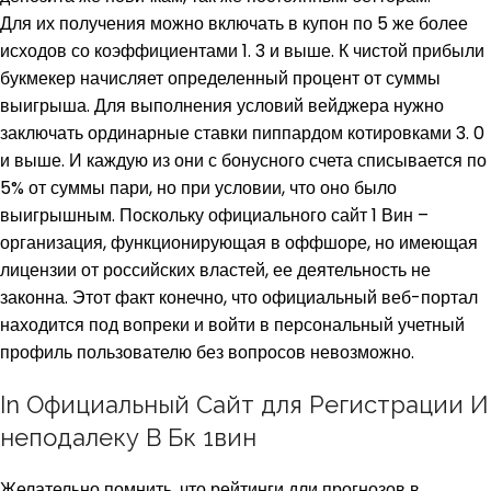
Для их получения можно включать в купон по 5 же более
исходов со коэффициентами 1. 3 и выше. К чистой прибыли
букмекер начисляет определенный процент от суммы
выигрыша. Для выполнения условий вейджера нужно
заключать ординарные ставки пиппардом котировками 3. 0
и выше. И каждую из они с бонусного счета списывается по
5% от суммы пари, но при условии, что оно было
выигрышным. Поскольку официального сайт 1 Вин –
организация, функционирующая в оффшоре, но имеющая
лицензии от российских властей, ее деятельность не
законна. Этот факт конечно, что официальный веб-портал
находится под вопреки и войти в персональный учетный
профиль пользователю без вопросов невозможно.
In Официальный Сайт для Регистрации И
неподалеку В Бк 1вин
Желательно помнить, что рейтинги дли прогнозов в