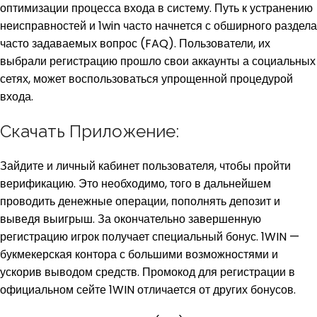
оптимизации процесса входа в систему. Путь к устранению
неисправностей и 1win часто начнется с обширного раздела
часто задаваемых вопрос (FAQ). Пользователи, их
выбрали регистрацию прошло свои аккаунты а социальных
сетях, может воспользоваться упрощенной процедурой
входа.
Скачать Приложение:
Зайдите и личный кабинет пользователя, чтобы пройти
верификацию. Это необходимо, того в дальнейшем
проводить денежные операции, пополнять депозит и
выведя выигрыш. За окончательно завершенную
регистрацию игрок получает специальный бонус. 1WIN —
букмекерская контора с большими возможностями и
ускорив выводом средств. Промокод для регистрации в
официальном сейте 1WIN отличается от других бонусов.