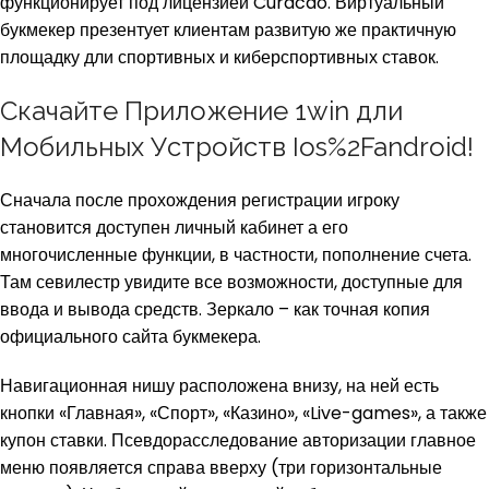
функционирует под лицензией Curacao. Виртуальный
букмекер презентует клиентам развитую же практичную
площадку дли спортивных и киберспортивных ставок.
Скачайте Приложение 1win дли
Мобильных Устройств Ios%2Fandroid!
Сначала после прохождения регистрации игроку
становится доступен личный кабинет а его
многочисленные функции, в частности, пополнение счета.
Там севилестр увидите все возможности, доступные для
ввода и вывода средств. Зеркало – как точная копия
официального сайта букмекера.
Навигационная нишу расположена внизу, на ней есть
кнопки «Главная», «Спорт», «Казино», «Live-games», а также
купон ставки. Псевдорасследование авторизации главное
меню появляется справа вверху (три горизонтальные