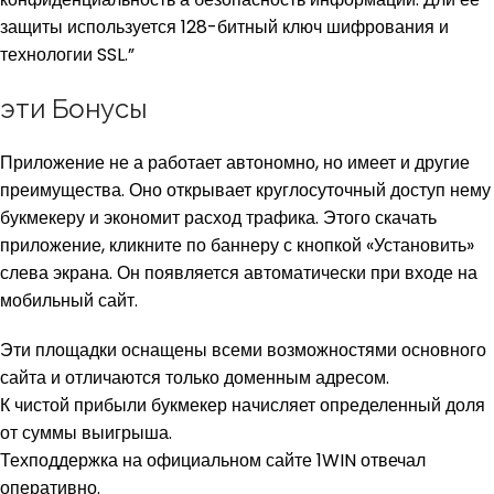
защиты используется 128-битный ключ шифрования и
технологии SSL.”
эти Бонусы
Приложение не а работает автономно, но имеет и другие
преимущества. Оно открывает круглосуточный доступ нему
букмекеру и экономит расход трафика. Этого скачать
приложение, кликните по баннеру с кнопкой «Установить»
слева экрана. Он появляется автоматически при входе на
мобильный сайт.
Эти площадки оснащены всеми возможностями основного
сайта и отличаются только доменным адресом.
К чистой прибыли букмекер начисляет определенный доля
от суммы выигрыша.
Техподдержка на официальном сайте 1WIN отвечал
оперативно.