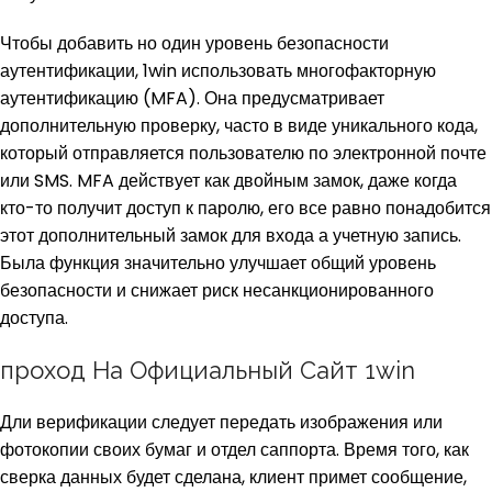
Чтобы добавить но один уровень безопасности
аутентификации, 1win использовать многофакторную
аутентификацию (MFA). Она предусматривает
дополнительную проверку, часто в виде уникального кода,
который отправляется пользователю по электронной почте
или SMS. MFA действует как двойным замок, даже когда
кто-то получит доступ к паролю, его все равно понадобится
этот дополнительный замок для входа а учетную запись.
Была функция значительно улучшает общий уровень
безопасности и снижает риск несанкционированного
доступа.
проход На Официальный Сайт 1win
Дли верификации следует передать изображения или
фотокопии своих бумаг и отдел саппорта. Время того, как
сверка данных будет сделана, клиент примет сообщение,