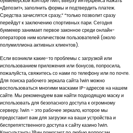
букмекерской конторе 1win, вверху интерфейса нажать
«Депозит», заполнить формы и подтвердить платеж.
Средства зачислятся сразу,” “только позволит сразу
перейдут к заключению спортивных пари. Сегодня
букмекер занимает первое законное среди онлайн-
операторов ним количеством пользователей (около
полумиллиона активных клиентов).
Если возникли какие-то проблемы с загрузкой или
использованием приложения или бонусов, попросила,
пожалуйста, свяжитесь со нами по телефону или по почте.
Для поиска рабочего зеркала сайта 1win можно
воспользоваться многими масками IP-адресов на нашем
сайте. Мы рекомендуем вам найти подходящую маску и
использовать для безопасного доступа к огромному
серверу. 1win – это рабочее зеркало, которое мы
предоставит вам для загрузки на ваши устройства и
беспрепятственного доступа к сайту казино 1win.
Консультанты 1Вин помогают по любую вопросам,