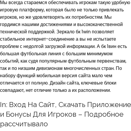
Мы всегда стараемся обеспечивать игрокам такую удобную
игровую платформу, которая было не только привлекать
игроков, но же удовлетворять их потребностям. Мы
гордимся нашими достижениями и высококачественной
технической поддержкой. Зеркало бк 1win позволяет
стабильное интернет-соединение а вы не испытаете
проблем с недолгой загрузкой информации. А бк 1вин есть
большая футбольная линия с большим минимумом
событий, как судя популярным футбольным первенствам,
так и по низшим дивизионам многочисленных стран. По
набору функций мобильная версия сайта мало чем
отличается от полную. Дизайн сайта, ключевые блоки
совпадают, нет отличие только а их расположении.
In: Вход На Сайт, Скачать Приложение
и Бонусы Для Игроков – Подробное
рассчитывало