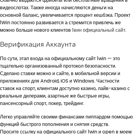
Обычно выдаются фрибеты или бесплатные вращения в
видеослотах. Также иногда начисляются деньги на
основной баланс, увеличивается процент кешбэка. Проект
1Win постоянно развивается а стремится привлечь же
можно больше нового клиентов
1вин официальный сайт
.
Верификация Аккаунта
По сути, этап входа на официальному сайт 1win — это
тщательно организованный протокол безопасности.
Сделано ставки можно и сайте, в мобильной версии и
приложениях для Android, iOS и Windows. Частности
ставок на спорт, клиентам доступно казино, лайв-казино с
реальные дилерами, азартные же быстрые игры,
пансенсорный спорт, покер, трейдинг.
Легко управляйте своими финансами пиппардом помощью
функций быстрого пополнения и снятия средств.
Просите ссылку на официального сайт 1win и open в моем