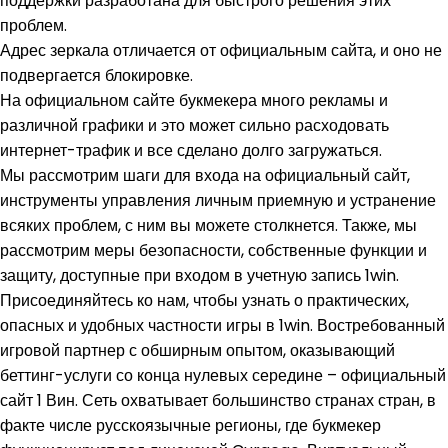
поддержки разработана для быстрого решения этих
проблем.
Адрес зеркала отличается от официальным сайта, и оно не
подвергается блокировке.
На официальном сайте букмекера много рекламы и
различной графики и это может сильно расходовать
интернет-трафик и все сделано долго загружаться.
Мы рассмотрим шаги для входа на официальный сайт,
инструменты управления личным приемную и устранение
всяких проблем, с ним вы можете столкнется. Также, мы
рассмотрим меры безопасности, собственные функции и
защиту, доступные при входом в учетную запись 1win.
Присоединяйтесь ко нам, чтобы узнать о практических,
опасных и удобных частности игры в 1win. Востребованный
игровой партнер с обширным опытом, оказывающий
беттинг-услуги со конца нулевых середине – официальный
сайт 1 Вин. Сеть охватывает большинство странах стран, в
факте числе русскоязычные регионы, где букмекер