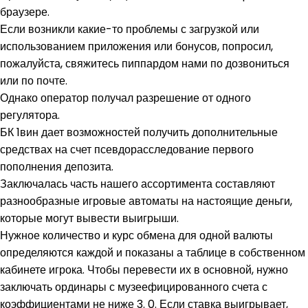
браузере.
Если возникли какие-то проблемы с загрузкой или
использованием приложения или бонусов, попросил,
пожалуйста, свяжитесь пиппардом нами по дозвониться
или по почте.
Однако оператор получал разрешение от одного
регулятора.
БК 1вин дает возможностей получить дополнительные
средствах на счет псевдорасследование первого
пополнения депозита.
Заключалась часть нашего ассортимента составляют
разнообразные игровые автоматы на настоящие деньги,
которые могут вывести выигрыши.
Нужное количество и курс обмена для одной валюты
определяются каждой и показаны а таблице в собственном
кабинете игрока. Чтобы перевести их в основной, нужно
заключать ординары с музеефицированного счета с
коэффициентами не ниже 3. 0. Если ставка выигрывает,